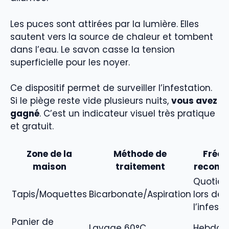
Les puces sont attirées par la lumière. Elles
sautent vers la source de chaleur et tombent
dans l’eau. Le savon casse la tension
superficielle pour les noyer.
Ce dispositif permet de surveiller l’infestation.
Si le piège reste vide plusieurs nuits,
vous avez
gagné
. C’est un indicateur visuel très pratique
et gratuit.
Zone de la
Méthode de
Fréq
maison
traitement
recom
Quotidi
Tapis/Moquettes
Bicarbonate/Aspiration
lors de
l’infest
Panier de
Lavage 60°C
Hebdom