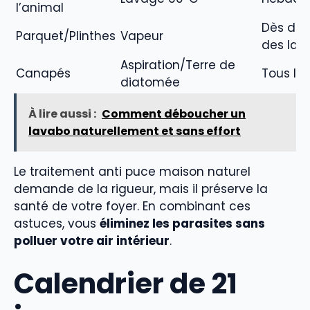
l’animal
Dès dét
Parquet/Plinthes
Vapeur
des lar
Aspiration/Terre de
Canapés
Tous les
diatomée
À lire aussi :
Comment déboucher un
lavabo naturellement et sans effort
Le traitement anti puce maison naturel
demande de la rigueur, mais il préserve la
santé de votre foyer. En combinant ces
astuces, vous
éliminez les parasites sans
polluer votre air intérieur
.
Calendrier de 21