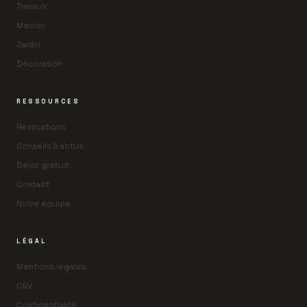
Travaux
Maison
Jardin
Décoration
RESSOURCES
Réalisations
Conseils & actus
Devis gratuit
Contact
Notre équipe
LÉGAL
Mentions légales
CGV
Confidentialité