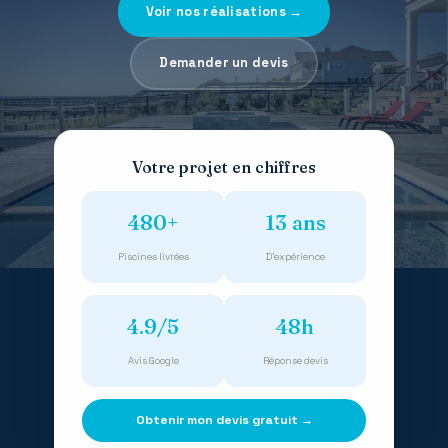
Voir nos réalisations →
Demander un devis
Votre projet en chiffres
480+
13 ans
Piscines livrées
D'expérience
4.9/5
48h
Avis Google
Réponse devis
Obtenir mon devis gratuit →