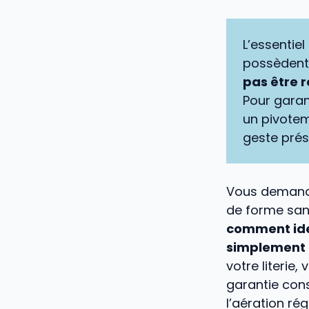
L’essentie
possèdent 
pas être 
Pour garan
un pivotem
geste prés
Vous demande
de forme sans
comment iden
simplement 
votre literie
garantie con
l’aération ré