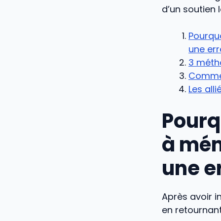
d’un soutien
Pourqu
une err
3 métho
Comment
Les all
Pourq
à mém
une e
Après avoir i
en retournan