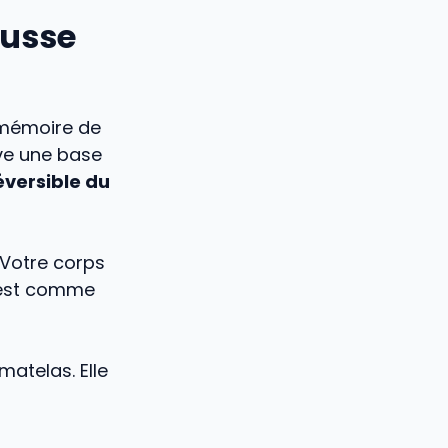
ousse
 mémoire de
ve une base
éversible du
 Votre corps
C’est comme
matelas. Elle