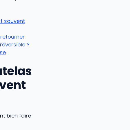
st souvent
 retourner
éversible ?
sse
atelas
uvent
t bien faire