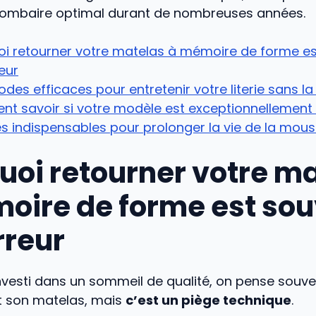
 lombaire optimal durant de nombreuses années.
oi retourner votre matelas à mémoire de forme e
eur
des efficaces pour entretenir votre literie sans la
 savoir si votre modèle est exceptionnellement r
iés indispensables pour prolonger la vie de la mou
uoi retourner votre m
oire de forme est so
rreur
nvesti dans un sommeil de qualité, on pense souven
t son matelas, mais
c’est un piège technique
.