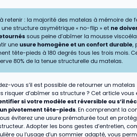
l à retenir : la majorité des matelas à mémoire de 
une structure asymétrique « no-flip » et
ne doive
retournés
sous peine d’abîmer la mousse viscoéla
tir une
usure homogène et un confort durable
, 
ent tête-pieds à 180 degrés tous les trois mois. C
erve 80% de la tenue structurelle du matelas.
z-vous s’il est possible de retourner un matela
 risquer d’abîmer sa structure ? Cet article vous 
tifier si votre modèle est réversible ou s’il né
un pivotement tête-pieds
. En comprenant la co
, vous éviterez une usure prématurée tout en proté
structeur. Adopter les bons gestes d’entretien, c
gulière ou l’usage d’un sommier adapté, vous perm