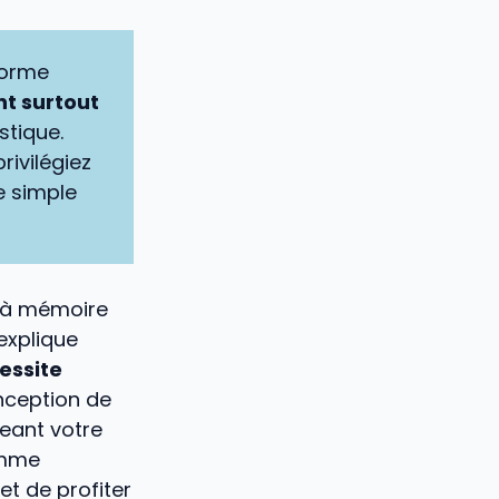
forme
nt surtout
stique.
privilégiez
e simple
s à mémoire
explique
cessite
nception de
geant votre
omme
et de profiter