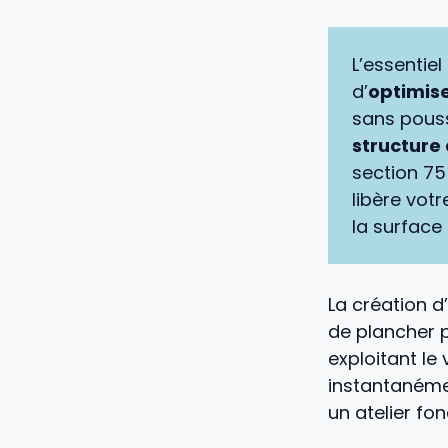
L’essentie
d’
optimise
sans pouss
structure
section 7
libère vot
la surface
La création 
de plancher p
exploitant le
instantanéme
un atelier fon