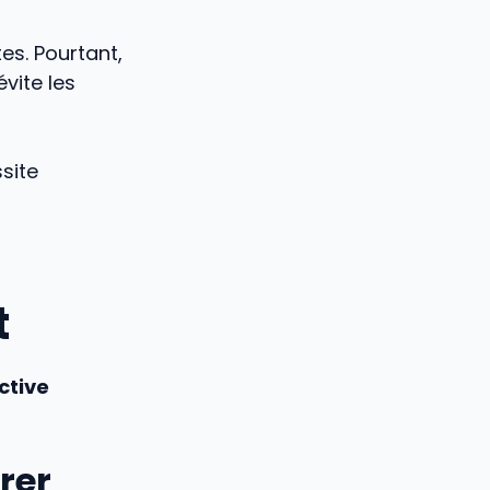
es. Pourtant,
évite les
site
t
ctive
rer