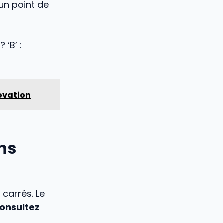
 un point de
 ‘B’ :
novation
ns
carrés. Le
onsultez