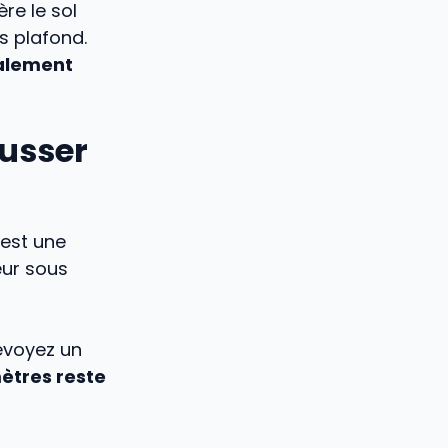
re le sol
s plafond.
alement
usser
’est une
teur sous
évoyez un
ètres reste