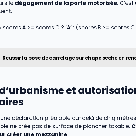
urs le
dégagement de la porte motorisée
. C’est
uent.
scores.A >= scores.C ? ‘A’ : (scores.B >= scores.C ?
Réussir la pose de carrelage sur chape sèche en ré
 d’urbanisme et autorisatio
aires
 une déclaration préalable au-delà de cinq mètres 
ple ne crée pas de surface de plancher taxable.
C
our créer une mezzanine
.