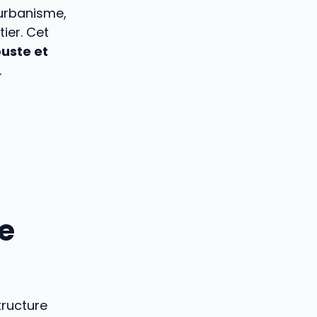
’urbanisme,
ier. Cet
buste et
.
e
tructure