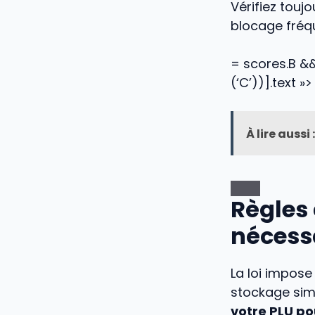
Vérifiez toujo
blocage fréq
= scores.B && 
(‘C’))].text »>
À lire aussi :
Règles
nécess
La loi impose
stockage sim
votre PLU p