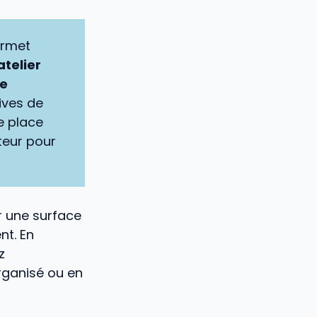
ermet
atelier
ne
ives de
e place
uteur pour
 une surface
nt. En
z
rganisé ou en