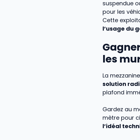
suspendue ou 
pour les véhi
Cette exploi
l’usage du 
Gagner
les mu
La mezzanine 
solution rad
plafond imm
Gardez au mo
mètre pour c
l’idéal tech