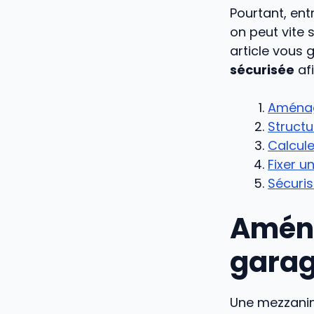
Pourtant, ent
on peut vite 
article vous
sécurisée
afi
Aménag
Structu
Calcule
Fixer u
Sécuris
Aména
garag
Une mezzanine